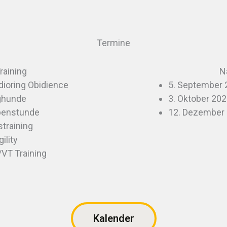
Termine
raining
N
dioring Obidience
5. September 2
nghunde
3. Oktober 20
lpenstunde
12. Dezember 
straining
ility
/VT Training
Kalender