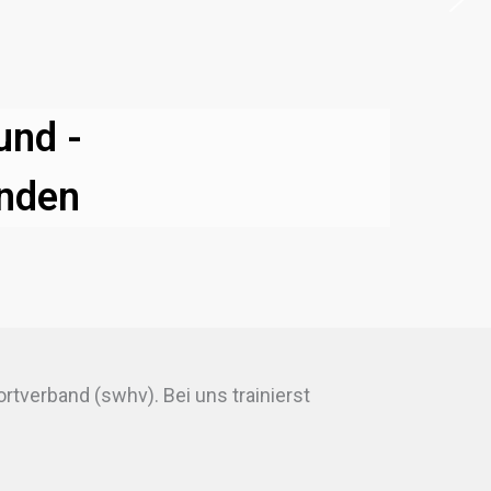
und -
änden
tverband (swhv). Bei uns trainierst